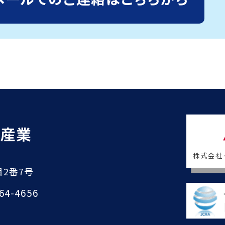
キ産業
株式会社
目2番7号
-64-4656