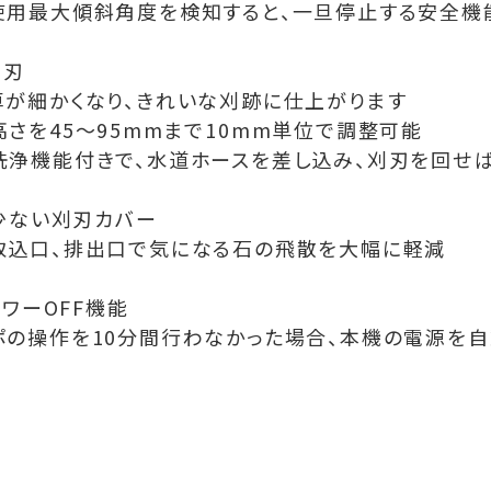
使用最大傾斜角度を検知すると、一旦停止する安全機
刈刃
草が細かくなり、きれいな刈跡に仕上がります
高さを45～95mmまで10mm単位で調整可能
洗浄機能付きで、水道ホースを差し込み、刈刃を回せ
少ない刈刃カバー
取込口、排出口で気になる石の飛散を大幅に軽減
ワーOFF機能
ポの操作を10分間行わなかった場合、本機の電源を自