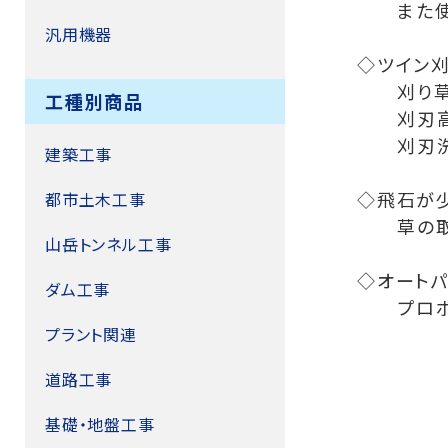
また
汎用機器
◇ツイン
刈り
工種別商品
刈刃
刈刃
建築工事
◇飛石が
都市土木工事
草の
山岳トンネル工事
◇オートパ
ダム工事
プロ
プラント関連
道路工事
基礎・地盤工事