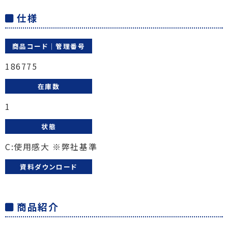
仕様
商品コード│管理番号
186775
在庫数
1
状態
C:使用感大 ※弊社基準
資料ダウンロード
商品紹介