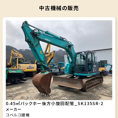
中古機械の販売
0.45㎥バックホー後方小旋回配管_SK135SR-2
メーカー
コベルコ建機